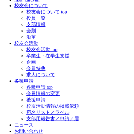
校友会について
校友会について top
役員一覧
支部情報
会則
沿革
校友会活動
校友会活動 top
卒業生・在学生支援
企画
会員特典
求人について
各種申請
各種申請 top
会員情報の変更
後援申請
校友活動情報の掲載依頼
宛名リスト／ラベル
支部用報告書／申請／届
ニュース
お問い合わせ