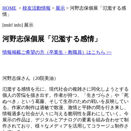
HOME
>
校友活動情報
>
展示
> 河野志保個展「氾濫する感
情」
[msb! info]
展示
河野志保個展「氾濫する感情」
情報掲載ご希望の方（卒業生・教職員）はこちら >>
河野志保さん（20院美油）
氾濫する感情を元に、現代社会の複雑さに同化しようとする
個人の苦悩を描き出す。作者が持つ、「生きづらさ」や「死
ぬべき」という葛藤、そして生存のための戦いを反映してい
る。作家の制作は過敏で散漫、激情と平静の間を行き来し、
情報過多な社会が人々に与える脆弱性を露わにしていく。今
展示の作品は、デジタルとアナログの要素を組み合わせて制
作されており、様々なメディアを活用してコラージュ制作さ