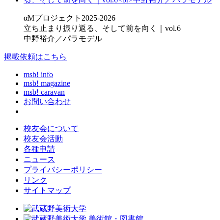
αMプロジェクト2025-2026
立ち止まり振り返る、そして前を向く｜vol.6
中野裕介／パラモデル
掲載依頼はこちら
msb! info
msb! magazine
msb! caravan
お問い合わせ
校友会について
校友会活動
各種申請
ニュース
プライバシーポリシー
リンク
サイトマップ