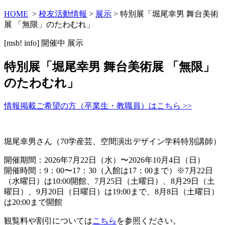
HOME
>
校友活動情報
>
展示
> 特別展「堀尾幸男 舞台美術
展 「無限」のたわむれ」
[msb! info]
開催中
展示
特別展「堀尾幸男 舞台美術展 「無限」
のたわむれ」
情報掲載ご希望の方（卒業生・教職員）はこちら >>
堀尾幸男さん（70学産芸、空間演出デザイン学科特別講師）
開催期間：2026年7月22日（水）〜2026年10月4日（日）
開催時間：9：00〜17：30（入館は17：00まで）※7月22日
（水曜日）は10:00開館、7月25日（土曜日）、8月29日（土
曜日）、9月20日（日曜日）は19:00まで、8月8日（土曜日）
は20:00まで開館
観覧料や割引については
こちら
を参照ください。