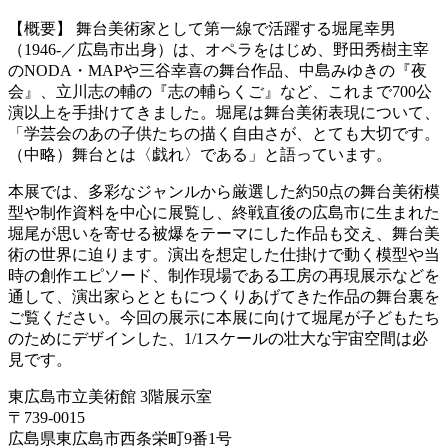
【概要】 舞台美術家として第一線で活躍する堀尾幸男
（1946-／広島市出身）は、オペラをはじめ、野田秀樹主宰
のNODA・MAPや三谷幸喜の舞台作品、中島みゆきの『夜
会』、立川志の輔の『志の輔らくご』など、これまで700公
演以上を手掛けてきました。堀尾は舞台美術表現について、
「学芸会のあの子供たちの描く自由さが、とても大切です。
（中略）舞台とは〈戯れ〉である」と語っています。
本展では、多彩なジャンルから厳選した約50点の舞台美術模
型や制作資料を中心に展覧し、終戦直後の広島市に生まれた
堀尾が思いを寄せる被爆をテーマにした作品も交え、舞台美
術の世界に迫ります。演出を想定した仕掛けで動く模型や当
時の創作エピソード、制作現場である工房の再現展示などを
通して、演出家らとともにつくりあげてきた作品の舞台裏を
ご覧ください。今回の展示に本展に向けて堀尾が子どもたち
のためにデザインした、1/1スケールの壮大な宇宙空間は必
見です。
東広島市立美術館 3階展示室
〒739-0015
広島県東広島市西条栄町9番1号