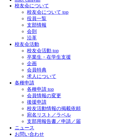
校友会について
校友会について top
役員一覧
支部情報
会則
沿革
校友会活動
校友会活動 top
卒業生・在学生支援
企画
会員特典
求人について
各種申請
各種申請 top
会員情報の変更
後援申請
校友活動情報の掲載依頼
宛名リスト／ラベル
支部用報告書／申請／届
ニュース
お問い合わせ