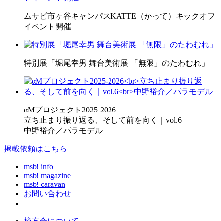
ムサビ市ヶ谷キャンパスKATTE（かって）キックオフ
イベント開催
特別展「堀尾幸男 舞台美術展 「無限」のたわむれ」
αMプロジェクト2025-2026
立ち止まり振り返る、そして前を向く｜vol.6
中野裕介／パラモデル
掲載依頼はこちら
msb! info
msb! magazine
msb! caravan
お問い合わせ
校友会について