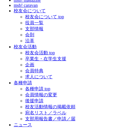
msb! magazine
msb! caravan
校友会について
校友会について top
役員一覧
支部情報
会則
沿革
校友会活動
校友会活動 top
卒業生・在学生支援
企画
会員特典
求人について
各種申請
各種申請 top
会員情報の変更
後援申請
校友活動情報の掲載依頼
宛名リスト／ラベル
支部用報告書／申請／届
ニュース