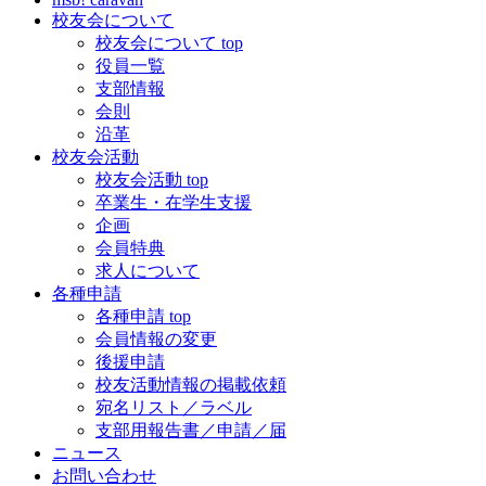
校友会について
校友会について top
役員一覧
支部情報
会則
沿革
校友会活動
校友会活動 top
卒業生・在学生支援
企画
会員特典
求人について
各種申請
各種申請 top
会員情報の変更
後援申請
校友活動情報の掲載依頼
宛名リスト／ラベル
支部用報告書／申請／届
ニュース
お問い合わせ