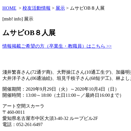
HOME
>
校友活動情報
>
展示
> ムサビOB８人展
[msb! info]
展示
ムサビOB８人展
情報掲載ご希望の方（卒業生・教職員）はこちら >>
淺井繁喜さん(72通デ商)、大野操江さん(10通工生デ)、加藤明美
大井洋子さん(06通油絵)、垣見千枝子さん(68短デ工)、林よし
開催期間：2020年9月29日（火）～2020年10月4日（日）
開催時間：13:00～18:00（土日11:00～／最終日16:00まで）
アート空間スカーラ
〒460-0011
愛知県名古屋市中区大須3-40-32 ループビル2F
電話：052-261-6497