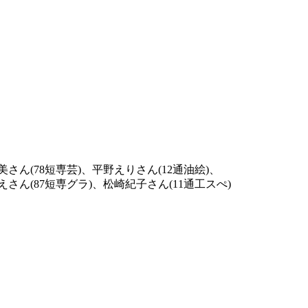
さん(78短専芸)、平野えりさん(12通油絵)、
えさん(87短専グラ)、松崎紀子さん(11通工スぺ)