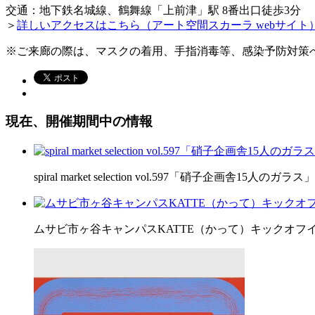
交通：地下鉄名城線、鶴舞線「上前津」駅 8番出口徒歩3分
＞
詳しいアクセスはこちら（アート空間スカーラ webサイト
※ご来廊の際は、マスクの着用、手指消毒等、感染予防対策
現在、開催期間中の情報
spiral market selection vol.597「硝子企画舎15人のガラス」
ムサビ市ヶ谷キャンパスKATTE（かって）キックオフ