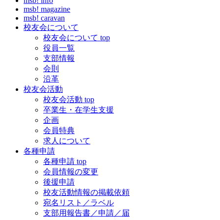
msb! info
msb! magazine
msb! caravan
校友会について
校友会について top
役員一覧
支部情報
会則
沿革
校友会活動
校友会活動 top
卒業生・在学生支援
企画
会員特典
求人について
各種申請
各種申請 top
会員情報の変更
後援申請
校友活動情報の掲載依頼
宛名リスト／ラベル
支部用報告書／申請／届