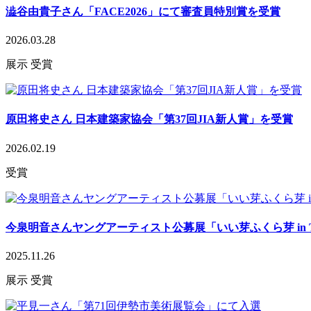
澁谷由貴子さん「FACE2026」にて審査員特別賞を受賞
2026.03.28
展示
受賞
原田将史さん 日本建築家協会「第37回JIA新人賞」を受賞
2026.02.19
受賞
今泉明音さんヤングアーティスト公募展「いい芽ふくら芽 in T
2025.11.26
展示
受賞