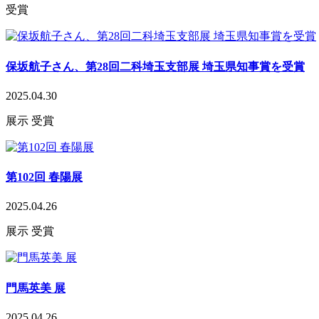
受賞
保坂航子さん、第28回二科埼玉支部展 埼玉県知事賞を受賞
2025.04.30
展示
受賞
第102回 春陽展
2025.04.26
展示
受賞
門馬英美 展
2025.04.26