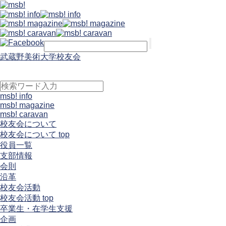
武蔵野美術大学校友会
msb! info
msb! magazine
msb! caravan
校友会について
校友会について top
役員一覧
支部情報
会則
沿革
校友会活動
校友会活動 top
卒業生・在学生支援
企画