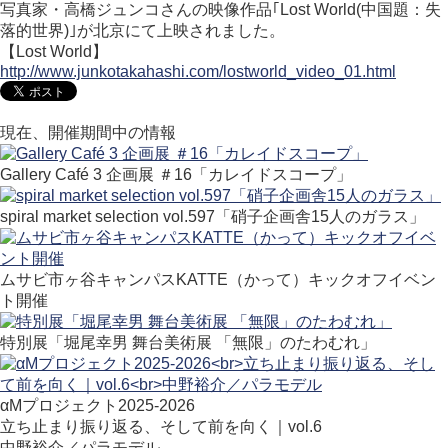
写真家・高橋ジュンコさんの映像作品｢Lost World(中国題：失
落的世界)｣が北京にて上映されました。
【Lost World】
http://www.junkotakahashi.com/lostworld_video_01.html
現在、開催期間中の情報
Gallery Café 3 企画展 ＃16「カレイドスコープ」
spiral market selection vol.597「硝子企画舎15人のガラス」
ムサビ市ヶ谷キャンパスKATTE（かって）キックオフイベン
ト開催
特別展「堀尾幸男 舞台美術展 「無限」のたわむれ」
αMプロジェクト2025-2026
立ち止まり振り返る、そして前を向く｜vol.6
中野裕介／パラモデル