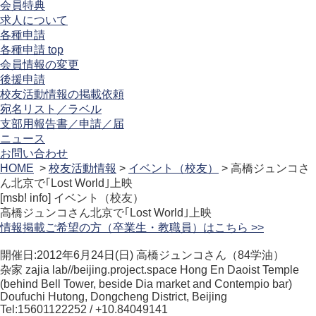
会員特典
求人について
各種申請
各種申請 top
会員情報の変更
後援申請
校友活動情報の掲載依頼
宛名リスト／ラベル
支部用報告書／申請／届
ニュース
お問い合わせ
HOME
>
校友活動情報
>
イベント（校友）
> 高橋ジュンコさ
ん北京で｢Lost World｣上映
[msb! info]
イベント（校友）
高橋ジュンコさん北京で｢Lost World｣上映
情報掲載ご希望の方（卒業生・教職員）はこちら >>
開催日:2012年6月24日(日) 高橋ジュンコさん（84学油）
杂家 zajia lab//beijing.project.space Hong En Daoist Temple
(behind Bell Tower, beside Dia market and Contempio bar)
Doufuchi Hutong, Dongcheng District, Beijing
Tel:15601122252 / +10.84049141