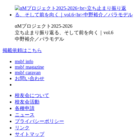
αMプロジェクト2025-2026
立ち止まり振り返る、そして前を向く｜vol.6
中野裕介／パラモデル
掲載依頼はこちら
msb! info
msb! magazine
msb! caravan
お問い合わせ
校友会について
校友会活動
各種申請
ニュース
プライバシーポリシー
リンク
サイトマップ