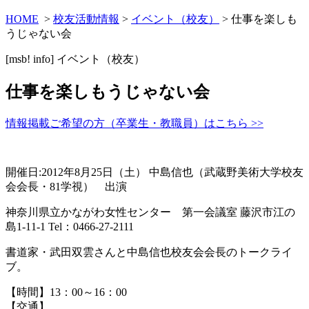
HOME
>
校友活動情報
>
イベント（校友）
> 仕事を楽しも
うじゃない会
[msb! info]
イベント（校友）
仕事を楽しもうじゃない会
情報掲載ご希望の方（卒業生・教職員）はこちら >>
開催日:2012年8月25日（土） 中島信也（武蔵野美術大学校友
会会長・81学視） 出演
神奈川県立かながわ女性センター 第一会議室 藤沢市江の
島1-11-1 Tel：0466-27-2111
書道家・武田双雲さんと中島信也校友会会長のトークライ
ブ。
【時間】13：00～16：00
【交通】