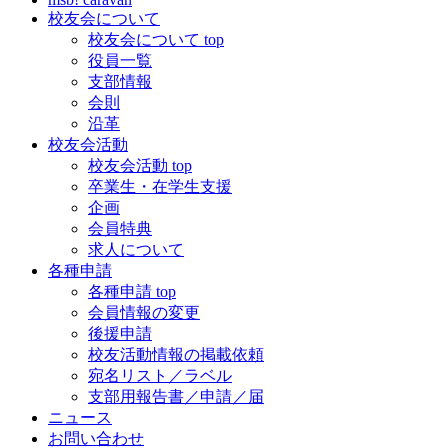
校友会について
校友会について top
役員一覧
支部情報
会則
沿革
校友会活動
校友会活動 top
卒業生・在学生支援
企画
会員特典
求人について
各種申請
各種申請 top
会員情報の変更
後援申請
校友活動情報の掲載依頼
宛名リスト／ラベル
支部用報告書／申請／届
ニュース
お問い合わせ