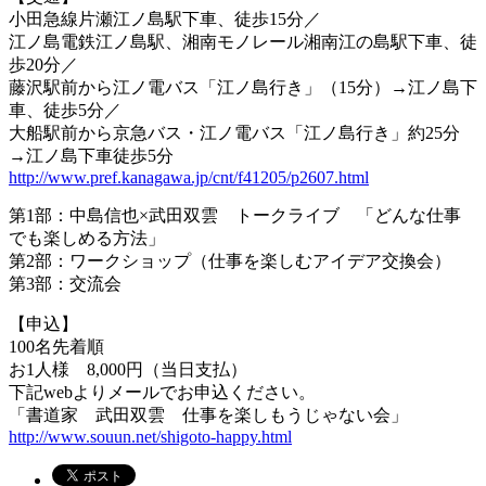
小田急線片瀬江ノ島駅下車、徒歩15分／
江ノ島電鉄江ノ島駅、湘南モノレール湘南江の島駅下車、徒
歩20分／
藤沢駅前から江ノ電バス「江ノ島行き」（15分）→江ノ島下
車、徒歩5分／
大船駅前から京急バス・江ノ電バス「江ノ島行き」約25分
→江ノ島下車徒歩5分
http://www.pref.kanagawa.jp/cnt/f41205/p2607.html
第1部：中島信也×武田双雲 トークライブ 「どんな仕事
でも楽しめる方法」
第2部：ワークショップ（仕事を楽しむアイデア交換会）
第3部：交流会
【申込】
100名先着順
お1人様 8,000円（当日支払）
下記webよりメールでお申込ください。
「書道家 武田双雲 仕事を楽しもうじゃない会」
http://www.souun.net/shigoto-happy.html