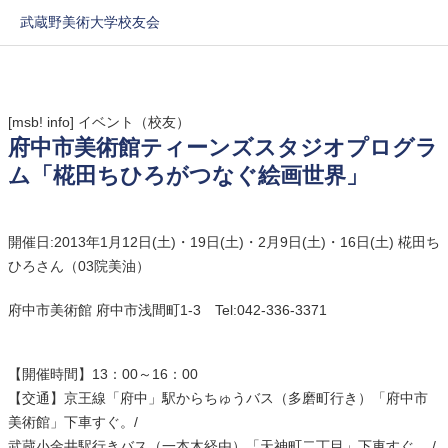
武蔵野美術大学校友会
[msb! info]
イベント（校友）
府中市美術館ティーンズスタジオプログラ
ム「椛田ちひろがつなぐ絵画世界」
開催日:2013年1月12日(土)・19日(土)・2月9日(土)・16日(土) 椛田ち
ひろさん（03院美油）
府中市美術館 府中市浅間町1-3 Tel:042-336-3371
【開催時間】13：00～16：00
【交通】京王線「府中」駅からちゅうバス（多磨町行き）「府中市
美術館」下車すぐ。/
武蔵小金井駅行きバス（一本木経由）「天神町二丁目」下車すぐ 。/