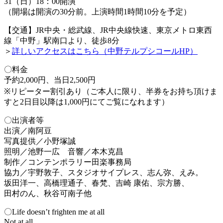
31（日）18：00開演
（開場は開演の30分前。上演時間1時間10分を予定）
【交通】JR中央・総武線、JR中央線快速、東京メトロ東西
線「中野」駅南口より、徒歩8分
＞
詳しいアクセスはこちら（中野テルプシコールHP）
〇料金
予約2,000円、当日2,500円
※リピーター割引あり（ご本人に限り、半券をお持ち頂けま
すと2日目以降は1,000円にてご覧になれます）
〇出演者等
出演／南阿豆
写真提供／小野塚誠
照明／池野一広 音響／本木克昌
制作／コンテンポラリー田楽事務局
協力／宇野敦子、スタジオサイプレス、志ん弥、えみ。
坂田洋一、高橋理通子、春梵、吉崎 康佑、宗方勝、
田村のん、秋谷可南子他
〇Life doesn’t frighten me at all
Not at all