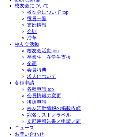
校友会について
校友会について top
役員一覧
支部情報
会則
沿革
校友会活動
校友会活動 top
卒業生・在学生支援
企画
会員特典
求人について
各種申請
各種申請 top
会員情報の変更
後援申請
校友活動情報の掲載依頼
宛名リスト／ラベル
支部用報告書／申請／届
ニュース
お問い合わせ