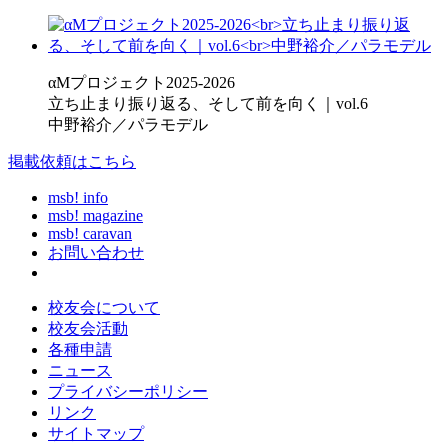
αMプロジェクト2025-2026
立ち止まり振り返る、そして前を向く｜vol.6
中野裕介／パラモデル
掲載依頼はこちら
msb! info
msb! magazine
msb! caravan
お問い合わせ
校友会について
校友会活動
各種申請
ニュース
プライバシーポリシー
リンク
サイトマップ