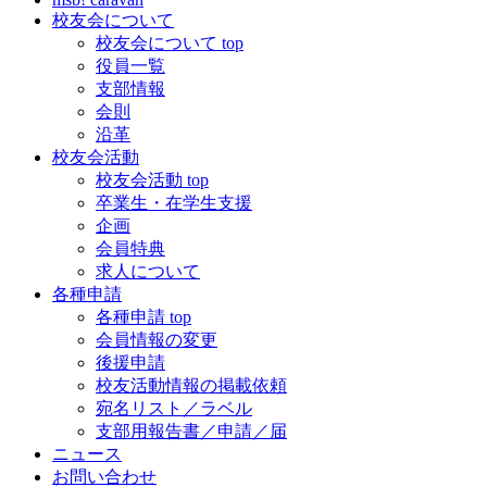
校友会について
校友会について top
役員一覧
支部情報
会則
沿革
校友会活動
校友会活動 top
卒業生・在学生支援
企画
会員特典
求人について
各種申請
各種申請 top
会員情報の変更
後援申請
校友活動情報の掲載依頼
宛名リスト／ラベル
支部用報告書／申請／届
ニュース
お問い合わせ