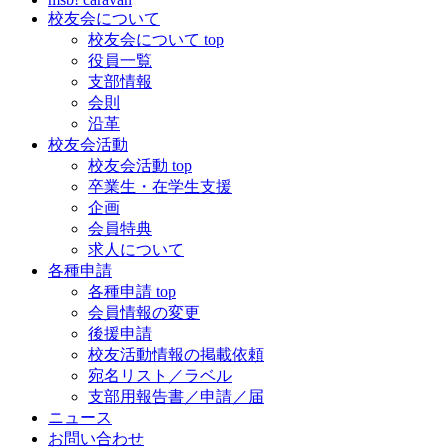
校友会について
校友会について top
役員一覧
支部情報
会則
沿革
校友会活動
校友会活動 top
卒業生・在学生支援
企画
会員特典
求人について
各種申請
各種申請 top
会員情報の変更
後援申請
校友活動情報の掲載依頼
宛名リスト／ラベル
支部用報告書／申請／届
ニュース
お問い合わせ