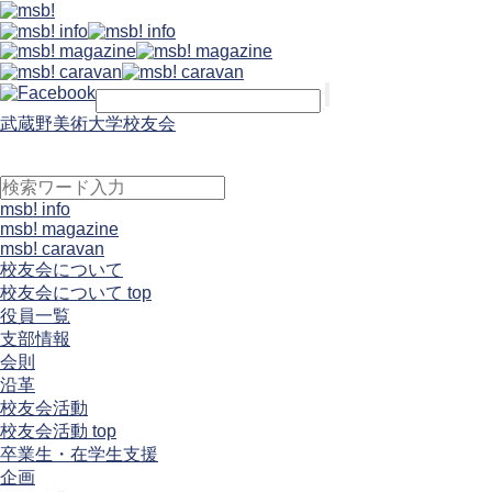
武蔵野美術大学校友会
msb! info
msb! magazine
msb! caravan
校友会について
校友会について top
役員一覧
支部情報
会則
沿革
校友会活動
校友会活動 top
卒業生・在学生支援
企画