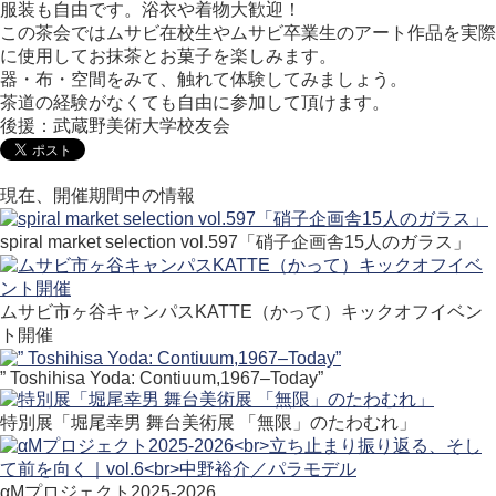
服装も自由です。浴衣や着物大歓迎！
この茶会ではムサビ在校生やムサビ卒業生のアート作品を実際
に使用してお抹茶とお菓子を楽しみます。
器・布・空間をみて、触れて体験してみましょう。
茶道の経験がなくても自由に参加して頂けます。
後援：武蔵野美術大学校友会
現在、開催期間中の情報
spiral market selection vol.597「硝子企画舎15人のガラス」
ムサビ市ヶ谷キャンパスKATTE（かって）キックオフイベン
ト開催
” Toshihisa Yoda: Contiuum,1967–Today”
特別展「堀尾幸男 舞台美術展 「無限」のたわむれ」
αMプロジェクト2025-2026