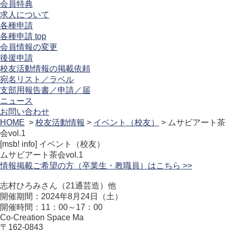
会員特典
求人について
各種申請
各種申請 top
会員情報の変更
後援申請
校友活動情報の掲載依頼
宛名リスト／ラベル
支部用報告書／申請／届
ニュース
お問い合わせ
HOME
>
校友活動情報
>
イベント（校友）
> ムサビアート茶
会vol.1
[msb! info]
イベント（校友）
ムサビアート茶会vol.1
情報掲載ご希望の方（卒業生・教職員）はこちら >>
志村ひろみさん（21通芸造）他
開催期間：2024年8月24日（土）
開催時間：11：00～17：00
Co-Creation Space Ma
〒162-0843