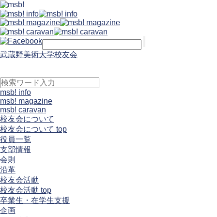
武蔵野美術大学校友会
msb! info
msb! magazine
msb! caravan
校友会について
校友会について top
役員一覧
支部情報
会則
沿革
校友会活動
校友会活動 top
卒業生・在学生支援
企画