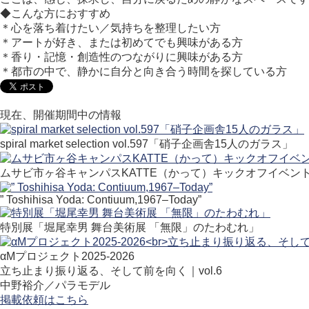
◆こんな方におすすめ
＊心を落ち着けたい／気持ちを整理したい方
＊アートが好き、または初めてでも興味がある方
＊香り・記憶・創造性のつながりに興味がある方
＊都市の中で、静かに自分と向き合う時間を探している方
現在、開催期間中の情報
spiral market selection vol.597「硝子企画舎15人のガラス」
ムサビ市ヶ谷キャンパスKATTE（かって）キックオフイベン
” Toshihisa Yoda: Contiuum,1967–Today”
特別展「堀尾幸男 舞台美術展 「無限」のたわむれ」
αMプロジェクト2025-2026
立ち止まり振り返る、そして前を向く｜vol.6
中野裕介／パラモデル
掲載依頼はこちら