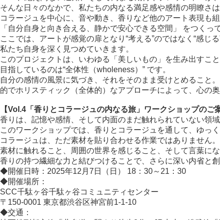
そんな日々のなかで、私たちの内なる満足感や感情の明瞭さは
コラージュを中心に、音や動き、香りなど他のアート表現も組
「自分自身と向き合える、静かで安心できる空間」 をつくっ
ここでは、アートが感覚の扉となり“考える”のではなく“感じる
私たち自身を深く見つめていきます。
このプロジェクトは、いわゆる「美しいもの」を生み出すこと
目指しているのは“全体性（wholeness）” です。
自分の感情の風景に気づき、それをそのまま受けとめること。ただ静
的でホリスティック（全体的）なアプローチによって、心の奥
【Vol.4「香りとコラージュの内なる旅」ワークショップのご
香りは、記憶や感情、そして内面のまだ触れられていない領域
このワークショップでは、香りとコラージュを通して、ゆっく
コラージュは、ただ素材を貼り合わせる作業ではありません。
素材に触れること、周囲の世界を感じること、そして言葉にな
香りの持つ繊細な力と結びつけることで、さらに深い内省と創
◆開催日時：2025年12月7日（日） 18：30～21：30
◆開催場所：
SCC千駄ヶ谷千駄ヶ谷コミュニティセンター
〒150-0001 東京都渋谷区神宮前1-1-10
◆交通：