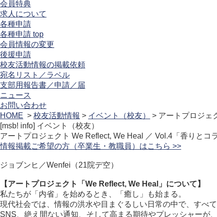
会員特典
求人について
各種申請
各種申請 top
会員情報の変更
後援申請
校友活動情報の掲載依頼
宛名リスト／ラベル
支部用報告書／申請／届
ニュース
お問い合わせ
HOME
>
校友活動情報
>
イベント（校友）
> アートプロジェクト
[msb! info]
イベント（校友）
アートプロジェクト We Reflect, We Heal ／ Vol.
情報掲載ご希望の方（卒業生・教職員）はこちら >>
ジョブンヒ／Wenfei（21院デ空）
【アートプロジェクト「We Reflect, We Heal」について】
私たちが「内省」を始めるとき、「癒し」も始まる。
現代社会では、情報の洪水や目まぐるしい日常の中で、すべて
SNS、絶え間ない通知、そして高まる期待やプレッシャーが