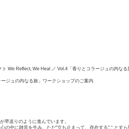
 We Reflect, We Heal ／ Vol.4「香りとコラージュ
4「香りとコラージュの内なる旅」ワークショップのご案内
が早送りのように進んでいます。
、心の中に雑音を生み、ただ“立ち止まって、存在する”ことす