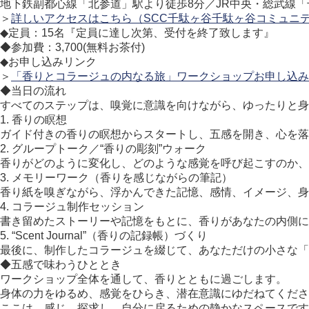
地下鉄副都心線「北参道」駅より徒歩8分／JR中央・総武線「
＞
詳しいアクセスはこちら（SCC千駄ヶ谷千駄ヶ谷コミュニテ
◆定員：15名『定員に達し次第、受付を終了致します』
◆参加費：3,700(無料お茶付)
◆お申し込みリンク
＞
「香りとコラージュの内なる旅」ワークショップお申し込み
◆当日の流れ
すべてのステップは、嗅覚に意識を向けながら、ゆったりと身
1. 香りの瞑想
ガイド付きの香りの瞑想からスタートし、五感を開き、心を落
2. グループトーク／“香りの彫刻”ウォーク
香りがどのように変化し、どのような感覚を呼び起こすのか、
3. メモリーワーク（香りを感じながらの筆記）
香り紙を嗅ぎながら、浮かんできた記憶、感情、イメージ、身
4. コラージュ制作セッション
書き留めたストーリーや記憶をもとに、香りがあなたの内側に
5. “Scent Journal”（香りの記録帳）づくり
最後に、制作したコラージュを綴じて、あなただけの小さな「
◆五感で味わうひととき
ワークショップ全体を通して、香りとともに過ごします。
身体の力をゆるめ、感覚をひらき、潜在意識にゆだねてくださ
ここは、感じ、探求し、自分に戻るための静かなスペースです