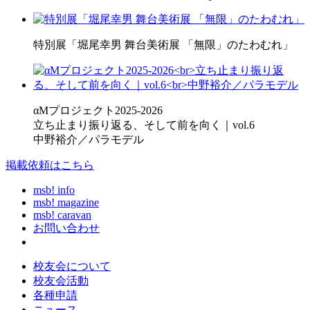
特別展「堀尾幸男 舞台美術展 「無限」のたわむれ」
αMプロジェクト2025-2026
立ち止まり振り返る、そして前を向く｜vol.6
中野裕介／パラモデル
掲載依頼はこちら
msb! info
msb! magazine
msb! caravan
お問い合わせ
校友会について
校友会活動
各種申請
ニュース