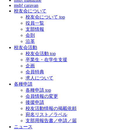
msb! magazine
msb! caravan
校友会について
校友会について top
役員一覧
支部情報
会則
沿革
校友会活動
校友会活動 top
卒業生・在学生支援
企画
会員特典
求人について
各種申請
各種申請 top
会員情報の変更
後援申請
校友活動情報の掲載依頼
宛名リスト／ラベル
支部用報告書／申請／届
ニュース