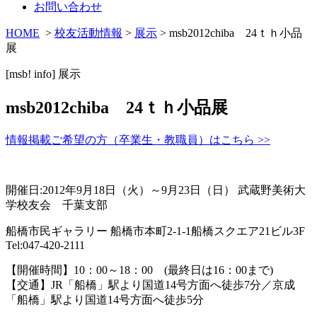
お問い合わせ
HOME
>
校友活動情報
>
展示
> msb2012chiba 24ｔｈ小品
展
[msb! info]
展示
msb2012chiba 24ｔｈ小品展
情報掲載ご希望の方（卒業生・教職員）はこちら >>
開催日:2012年9月18日（火）～9月23日（日） 武蔵野美術大
学校友会 千葉支部
船橋市民ギャラリー 船橋市本町2-1-1船橋スクエア21ビル3F
Tel:047-420-2111
【開催時間】10：00～18：00 (最終日は16：00まで)
【交通】JR「船橋」駅より国道14号方面へ徒歩7分／京成
「船橋」駅より国道14号方面へ徒歩5分