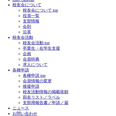
校友会について
校友会について top
役員一覧
支部情報
会則
沿革
校友会活動
校友会活動 top
卒業生・在学生支援
企画
会員特典
求人について
各種申請
各種申請 top
会員情報の変更
後援申請
校友活動情報の掲載依頼
宛名リスト／ラベル
支部用報告書／申請／届
ニュース
お問い合わせ