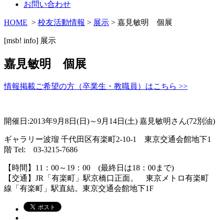
お問い合わせ
HOME
>
校友活動情報
>
展示
> 嘉見敏明 個展
[msb! info]
展示
嘉見敏明 個展
情報掲載ご希望の方（卒業生・教職員）はこちら >>
開催日:2013年9月8日(日)～9月14日(土) 嘉見敏明さん(72別油)
ギャラリー波瑠 千代田区有楽町2-10-1 東京交通会館地下1
階 Tel: 03-3215-7686
【時間】11：00～19：00 (最終日は18：00まで)
【交通】JR「有楽町」駅京橋口正面。 東京メトロ有楽町
線「有楽町」駅直結。東京交通会館地下1F