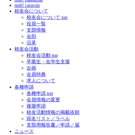
msb! caravan
校友会について
校友会について top
役員一覧
支部情報
会則
沿革
校友会活動
校友会活動 top
卒業生・在学生支援
企画
会員特典
求人について
各種申請
各種申請 top
会員情報の変更
後援申請
校友活動情報の掲載依頼
宛名リスト／ラベル
支部用報告書／申請／届
ニュース