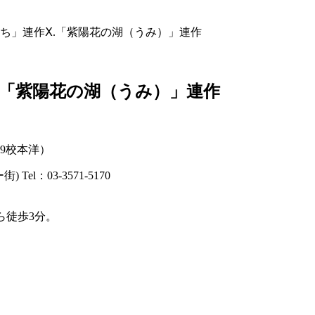
のかたち」連作Ⅹ.「紫陽花の湖（うみ）」連作
Ⅹ.「紫陽花の湖（うみ）」連作
59校本洋）
l：03-3571-5170
ら徒歩3分。