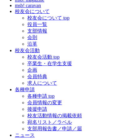
msb! caravan
校友会について
校友会について top
役員一覧
支部情報
会則
沿革
校友会活動
校友会活動 top
卒業生・在学生支援
企画
会員特典
求人について
各種申請
各種申請 top
会員情報の変更
後援申請
校友活動情報の掲載依頼
宛名リスト／ラベル
支部用報告書／申請／届
ニュース