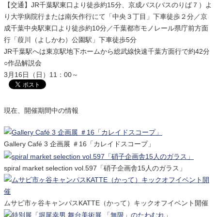
【交通】JR千葉駅東口より徒歩約15分、京成バス(バスのりば７）よ
り大学病院行または南矢作行にて「中央３丁目」下車徒歩２分／京
成千葉中央駅東口より徒歩約10分／千葉都市モノレール県庁前方面
行「葭川（よしかわ）公園駅」下車徒歩5分
JR千葉駅へは東京駅地下ホームから総武線快速千葉方面行で約42分
○作品解説会
3月16日（日）11：00～
現在、開催期間中の情報
Gallery Café 3 企画展 ＃16「カレイドスコープ」
spiral market selection vol.597「硝子企画舎15人のガラス」
ムサビ市ヶ谷キャンパスKATTE（かって）キックオフイベント開催