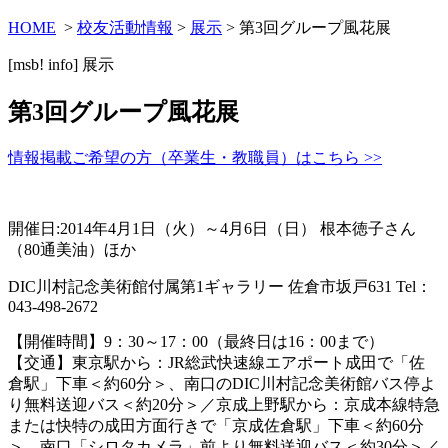
HOME
>
校友活動情報
>
展示
> 第3回グループ風花展
[msb! info]
展示
第3回グループ風花展
情報掲載ご希望の方（卒業生・教職員）はこちら >>
開催日:2014年4月1日（火）～4月6日（日） 根本徳子さん
（80通美油）ほか
DIC川村記念美術館付属第1ギャラリー 佐倉市坂戸631 Tel：
043-498-2672
【開催時間】9：30～17：00（最終日は16：00まで）
【交通】東京駅から：JR総武快速線エアポート成田で「佐
倉駅」下車＜約60分＞、南口のDIC川村記念美術館バス停よ
り無料送迎バス＜約20分＞／京成上野駅から：京成本線特急
または快特の成田方面行きで「京成佐倉駅」下車＜約60分
＞、南口「シロタカメラ」前より無料送迎バス＜約30分＞／