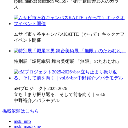
spiral market selection vol.597「硝子企画舎15人のガラ
ス」
ムサビ市ヶ谷キャンパスKATTE（かって）キックオフ
イベント開催
特別展「堀尾幸男 舞台美術展 「無限」のたわむれ」
αMプロジェクト2025-2026
立ち止まり振り返る、そして前を向く｜vol.6
中野裕介／パラモデル
掲載依頼はこちら
msb! info
msb! magazine