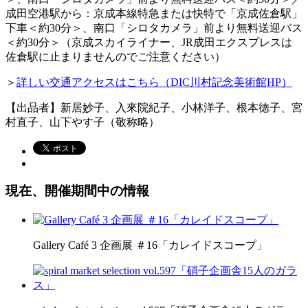
成田空港駅から：京成本線特急または快特で「京成佐倉駅」
下車＜約30分＞、南口「シロタカメラ」前より無料送迎バス
＜約30分＞（京成スカイライナー、JR成田エクスプレスは
佐倉駅に止まりませんのでご注意ください）
＞
詳しい交通アクセスはこちら（DIC川村記念美術館HP）
【出品者】新居妙子、入來院紀子、小林洋子、根本徳子、宮
村直子、山下やす子（敬称略）
現在、開催期間中の情報
Gallery Café 3 企画展 ＃16「カレイドスコープ」