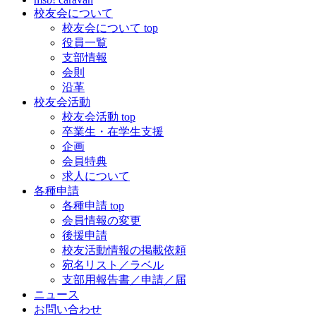
校友会について
校友会について top
役員一覧
支部情報
会則
沿革
校友会活動
校友会活動 top
卒業生・在学生支援
企画
会員特典
求人について
各種申請
各種申請 top
会員情報の変更
後援申請
校友活動情報の掲載依頼
宛名リスト／ラベル
支部用報告書／申請／届
ニュース
お問い合わせ