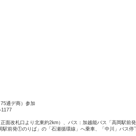
（75通デ商）参加
1177
・正面改札口より北東約2km）、バス：加越能バス「高岡駅前
岡駅前発①のりば」の「石瀬循環線」へ乗車、「中川」バス停