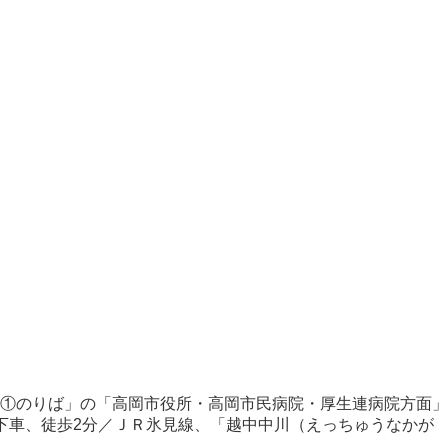
発①のりば」の「高岡市役所・高岡市民病院・厚生連病院方面」
下車、徒歩2分／ＪＲ氷見線、「越中中川（えっちゅうなかが