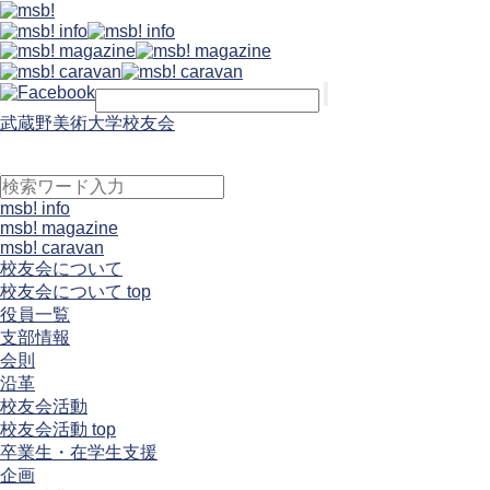
武蔵野美術大学校友会
msb! info
msb! magazine
msb! caravan
校友会について
校友会について top
役員一覧
支部情報
会則
沿革
校友会活動
校友会活動 top
卒業生・在学生支援
企画