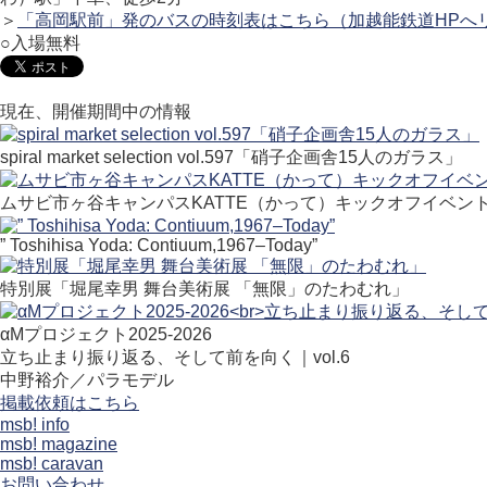
＞
「高岡駅前」発のバスの時刻表はこちら（加越能鉄道HPへ
○入場無料
現在、開催期間中の情報
spiral market selection vol.597「硝子企画舎15人のガラス」
ムサビ市ヶ谷キャンパスKATTE（かって）キックオフイベン
” Toshihisa Yoda: Contiuum,1967–Today”
特別展「堀尾幸男 舞台美術展 「無限」のたわむれ」
αMプロジェクト2025-2026
立ち止まり振り返る、そして前を向く｜vol.6
中野裕介／パラモデル
掲載依頼はこちら
msb! info
msb! magazine
msb! caravan
お問い合わせ