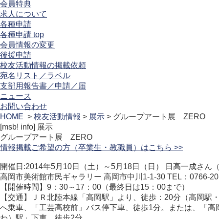
会員特典
求人について
各種申請
各種申請 top
会員情報の変更
後援申請
校友活動情報の掲載依頼
宛名リスト／ラベル
支部用報告書／申請／届
ニュース
お問い合わせ
HOME
>
校友活動情報
>
展示
> グループアート展 ZERO
[msb! info]
展示
グループアート展 ZERO
情報掲載ご希望の方（卒業生・教職員）はこちら >>
開催日:2014年5月10日（土）～5月18日（日） 日高一成さん
高岡市美術館市民ギャラリー 高岡市中川1-1-30 TEL：0766-20-
【開催時間】9：30～17：00（最終日は15：00まで）
【交通】ＪＲ北陸本線「高岡駅」より、徒歩：20分（高岡駅
へ乗車、「工芸高校前」バス停下車、徒歩1分。または、「高
わ）駅」下車、徒歩2分