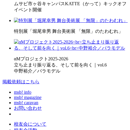
ムサビ市ヶ谷キャンパスKATTE（かって）キックオフ
イベント開催
特別展「堀尾幸男 舞台美術展 「無限」のたわむれ」
αMプロジェクト2025-2026
立ち止まり振り返る、そして前を向く｜vol.6
中野裕介／パラモデル
掲載依頼はこちら
msb! info
msb! magazine
msb! caravan
お問い合わせ
校友会について