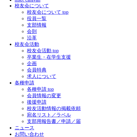
校友会について
校友会について top
役員一覧
支部情報
会則
沿革
校友会活動
校友会活動 top
卒業生・在学生支援
企画
会員特典
求人について
各種申請
各種申請 top
会員情報の変更
後援申請
校友活動情報の掲載依頼
宛名リスト／ラベル
支部用報告書／申請／届
ニュース
お問い合わせ