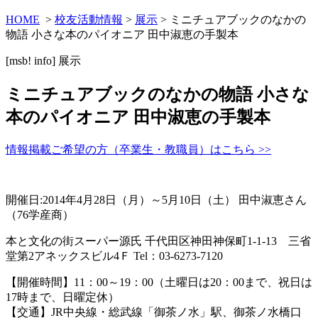
HOME
>
校友活動情報
>
展示
> ミニチュアブックのなかの
物語 小さな本のパイオニア 田中淑恵の手製本
[msb! info]
展示
ミニチュアブックのなかの物語 小さな
本のパイオニア 田中淑恵の手製本
情報掲載ご希望の方（卒業生・教職員）はこちら >>
開催日:2014年4月28日（月）～5月10日（土） 田中淑恵さん
（76学産商）
本と文化の街スーパー源氏 千代田区神田神保町1-1-13 三省
堂第2アネックスビル4Ｆ Tel：03-6273-7120
【開催時間】11：00～19：00（土曜日は20：00まで、祝日は
17時まで、日曜定休）
【交通】JR中央線・総武線「御茶ノ水」駅、御茶ノ水橋口