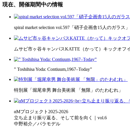
現在、開催期間中の情報
spiral market selection vol.597「硝子企画舎15人のガラス」
ムサビ市ヶ谷キャンパスKATTE（かって）キックオフ
” Toshihisa Yoda: Contiuum,1967–Today”
特別展「堀尾幸男 舞台美術展 「無限」のたわむれ」
αMプロジェクト2025-2026
立ち止まり振り返る、そして前を向く｜vol.6
中野裕介／パラモデル