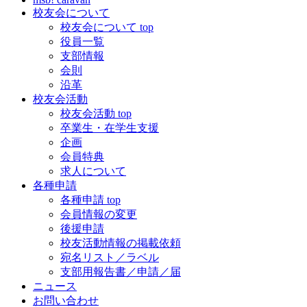
校友会について
校友会について top
役員一覧
支部情報
会則
沿革
校友会活動
校友会活動 top
卒業生・在学生支援
企画
会員特典
求人について
各種申請
各種申請 top
会員情報の変更
後援申請
校友活動情報の掲載依頼
宛名リスト／ラベル
支部用報告書／申請／届
ニュース
お問い合わせ