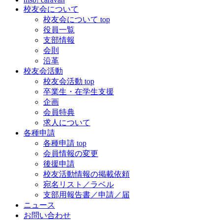
校友会について
校友会について top
役員一覧
支部情報
会則
沿革
校友会活動
校友会活動 top
卒業生・在学生支援
企画
会員特典
求人について
各種申請
各種申請 top
会員情報の変更
後援申請
校友活動情報の掲載依頼
宛名リスト／ラベル
支部用報告書／申請／届
ニュース
お問い合わせ