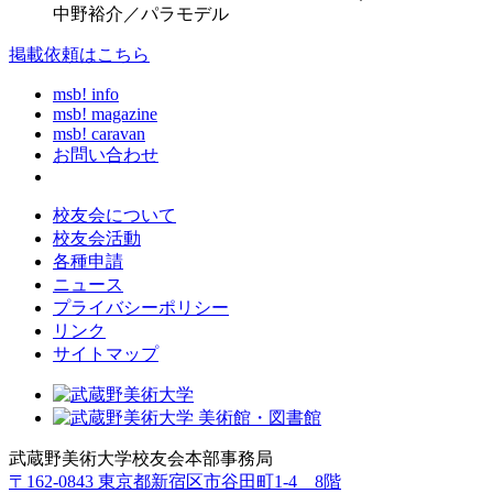
中野裕介／パラモデル
掲載依頼はこちら
msb! info
msb! magazine
msb! caravan
お問い合わせ
校友会について
校友会活動
各種申請
ニュース
プライバシーポリシー
リンク
サイトマップ
武蔵野美術大学校友会本部事務局
〒162-0843 東京都新宿区市谷田町1-4 8階