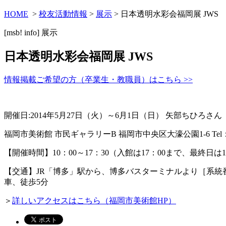
HOME
>
校友活動情報
>
展示
> 日本透明水彩会福岡展 JWS
[msb! info]
展示
日本透明水彩会福岡展 JWS
情報掲載ご希望の方（卒業生・教職員）はこちら >>
開催日:2014年5月27日（火）～6月1日（日） 矢部ちひろさん
福岡市美術館 市民ギャラリーB 福岡市中央区大濠公園1-6 Tel：092
【開催時間】10：00～17：30（入館は17：00まで、最終日は1
【交通】JR「博多」駅から、博多バスターミナルより［系統番号1
車、徒歩5分
＞
詳しいアクセスはこちら（福岡市美術館HP）