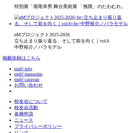
特別展「堀尾幸男 舞台美術展 「無限」のたわむれ」
αMプロジェクト2025-2026
立ち止まり振り返る、そして前を向く｜vol.6
中野裕介／パラモデル
掲載依頼はこちら
msb! info
msb! magazine
msb! caravan
お問い合わせ
校友会について
校友会活動
各種申請
ニュース
プライバシーポリシー
リンク