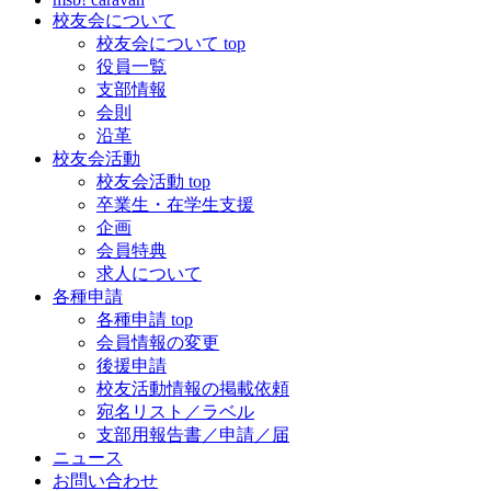
校友会について
校友会について top
役員一覧
支部情報
会則
沿革
校友会活動
校友会活動 top
卒業生・在学生支援
企画
会員特典
求人について
各種申請
各種申請 top
会員情報の変更
後援申請
校友活動情報の掲載依頼
宛名リスト／ラベル
支部用報告書／申請／届
ニュース
お問い合わせ