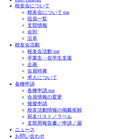
校友会について
校友会について top
役員一覧
支部情報
会則
沿革
校友会活動
校友会活動 top
卒業生・在学生支援
企画
会員特典
求人について
各種申請
各種申請 top
会員情報の変更
後援申請
校友活動情報の掲載依頼
宛名リスト／ラベル
支部用報告書／申請／届
ニュース
お問い合わせ