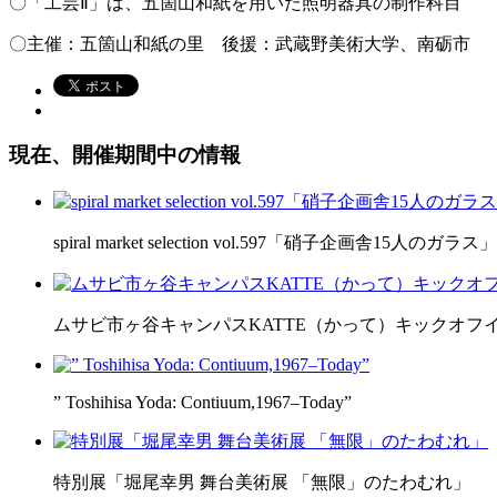
〇「工芸Ⅱ」は、五箇山和紙を用いた照明器具の制作科目
〇主催：五箇山和紙の里 後援：武蔵野美術大学、南砺市
現在、開催期間中の情報
spiral market selection vol.597「硝子企画舎15人のガラス」
ムサビ市ヶ谷キャンパスKATTE（かって）キックオフ
” Toshihisa Yoda: Contiuum,1967–Today”
特別展「堀尾幸男 舞台美術展 「無限」のたわむれ」