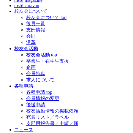
msb! magazine
msb! caravan
校友会について
校友会について top
役員一覧
支部情報
会則
沿革
校友会活動
校友会活動 top
卒業生・在学生支援
企画
会員特典
求人について
各種申請
各種申請 top
会員情報の変更
後援申請
校友活動情報の掲載依頼
宛名リスト／ラベル
支部用報告書／申請／届
ニュース