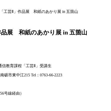
「工芸Ⅱ」作品展 和紙のあかり展 in 五箇山
展 和紙のあかり展 in 五箇山
大学通信教育課程「工芸Ⅱ」受講生
江215 Tel：0763-66-2223
56号線経由）