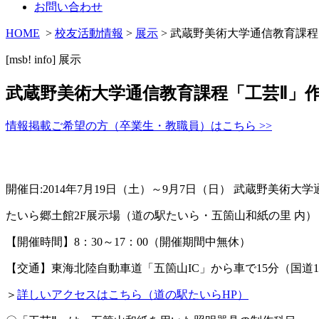
お問い合わせ
HOME
>
校友活動情報
>
展示
> 武蔵野美術大学通信教育課程
[msb! info]
展示
武蔵野美術大学通信教育課程「工芸Ⅱ」作品
情報掲載ご希望の方（卒業生・教職員）はこちら >>
開催日:2014年7月19日（土）～9月7日（日） 武蔵野美術
たいら郷土館2F展示場（道の駅たいら・五箇山和紙の里 内） 南砺市東中
【開催時間】8：30～17：00（開催期間中無休）
【交通】東海北陸自動車道「五箇山IC」から車で15分（国道1
＞
詳しいアクセスはこちら（道の駅たいらHP）