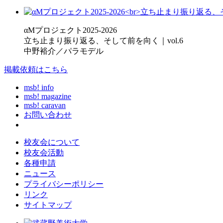
αMプロジェクト2025-2026
立ち止まり振り返る、そして前を向く｜vol.6
中野裕介／パラモデル
掲載依頼はこちら
msb! info
msb! magazine
msb! caravan
お問い合わせ
校友会について
校友会活動
各種申請
ニュース
プライバシーポリシー
リンク
サイトマップ