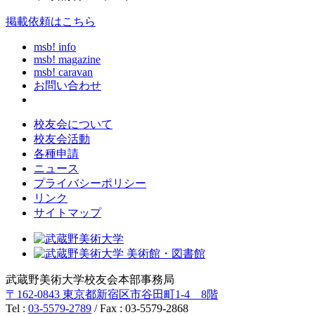
掲載依頼はこちら
msb! info
msb! magazine
msb! caravan
お問い合わせ
校友会について
校友会活動
各種申請
ニュース
プライバシーポリシー
リンク
サイトマップ
武蔵野美術大学校友会本部事務局
〒162-0843 東京都新宿区市谷田町1-4 8階
Tel :
03-5579-2789
/ Fax : 03-5579-2868