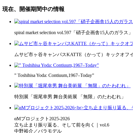
現在、開催期間中の情報
spiral market selection vol.597「硝子企画舎15人のガラス」
ムサビ市ヶ谷キャンパスKATTE（かって）キックオフ
” Toshihisa Yoda: Contiuum,1967–Today”
特別展「堀尾幸男 舞台美術展 「無限」のたわむれ」
αMプロジェクト2025-2026
立ち止まり振り返る、そして前を向く｜vol.6
中野裕介／パラモデル