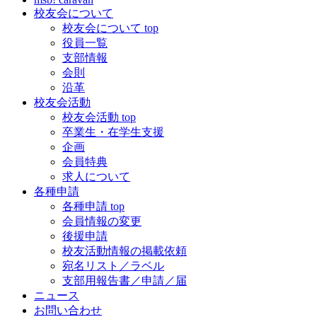
校友会について
校友会について top
役員一覧
支部情報
会則
沿革
校友会活動
校友会活動 top
卒業生・在学生支援
企画
会員特典
求人について
各種申請
各種申請 top
会員情報の変更
後援申請
校友活動情報の掲載依頼
宛名リスト／ラベル
支部用報告書／申請／届
ニュース
お問い合わせ