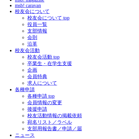
msb! caravan
校友会について
校友会について top
役員一覧
支部情報
会則
沿革
校友会活動
校友会活動 top
卒業生・在学生支援
企画
会員特典
求人について
各種申請
各種申請 top
会員情報の変更
後援申請
校友活動情報の掲載依頼
宛名リスト／ラベル
支部用報告書／申請／届
ニュース