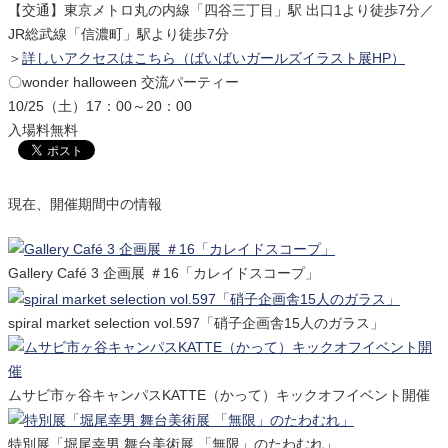
【交通】東京メトロ丸の内線「四谷三丁目」駅 出口1より徒歩7分／
JR総武線「信濃町」駅より徒歩7分
＞
詳しいアクセスはこちら（ばいばいガールズイラスト展HP）
〇wonder halloween 交流パーティー
10/25（土）17：00～20：00
入場料無料
現在、開催期間中の情報
Gallery Café 3 企画展 ＃16「カレイドスコープ」
spiral market selection vol.597「硝子企画舎15人のガラス」
ムサビ市ヶ谷キャンパスKATTE（かって）キックオフイベント開催
特別展「堀尾幸男 舞台美術展 「無限」のたわむれ」