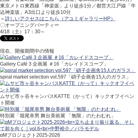
東京メトロ東西線「神楽坂」より徒歩1分／都営大江戸線「牛
込神楽坂」A3出口より徒歩10分
＞
詳しいアクセスはこちら（アユミギャラリーHP）
〇オープニングパーティー
4/18（土）17：30～
現在、開催期間中の情報
Gallery Café 3 企画展 ＃16「カレイドスコープ」
spiral market selection vol.597「硝子企画舎15人のガラス」
ムサビ市ヶ谷キャンパスKATTE（かって）キックオフイベン
ト開催
特別展「堀尾幸男 舞台美術展 「無限」のたわむれ」
αMプロジェクト2025-2026