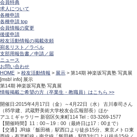
会員特典
求人について
各種申請
各種申請 top
会員情報の変更
後援申請
校友活動情報の掲載依頼
宛名リスト／ラベル
支部用報告書／申請／届
ニュース
お問い合わせ
HOME
>
校友活動情報
>
展示
> 第14期 神楽坂写真塾 写真展
[msb! info]
展示
第14期 神楽坂写真塾 写真展
情報掲載ご希望の方（卒業生・教職員）はこちら >>
開催日:2015年4月17日（金）～4月22日（水） 古川泰司さん
（85学建、武蔵野美術大学校友会広報部長）ほか
アユミギャラリー 新宿区矢来町114 Tel：03-3269-1577
【開催時間】11：00～19：00（最終日は17：00まで）
【交通】JR線「飯田橋」駅西口より徒歩15分、東京メトロ東
西線・有楽町線・南北線「飯田橋」駅B3出口より徒歩15分／