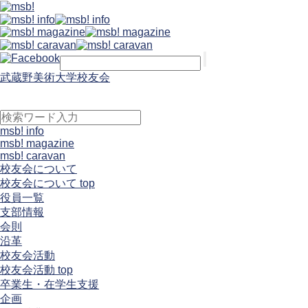
武蔵野美術大学校友会
msb! info
msb! magazine
msb! caravan
校友会について
校友会について top
役員一覧
支部情報
会則
沿革
校友会活動
校友会活動 top
卒業生・在学生支援
企画