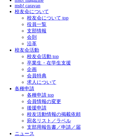
msb! magazine
msb! caravan
校友会について
校友会について top
役員一覧
支部情報
会則
沿革
校友会活動
校友会活動 top
卒業生・在学生支援
企画
会員特典
求人について
各種申請
各種申請 top
会員情報の変更
後援申請
校友活動情報の掲載依頼
宛名リスト／ラベル
支部用報告書／申請／届
ニュース