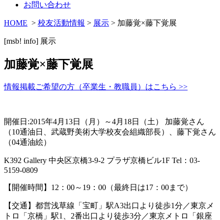
お問い合わせ
HOME
>
校友活動情報
>
展示
> 加藤覚×藤下覚展
[msb! info]
展示
加藤覚×藤下覚展
情報掲載ご希望の方（卒業生・教職員）はこちら >>
開催日:2015年4月13日（月）～4月18日（土） 加藤覚さん
（10通油日、武蔵野美術大学校友会組織部長）、藤下覚さん
（04通油絵）
K392 Gallery 中央区京橋3-9-2 プラザ京橋ビル1F Tel：03-
5159-0809
【開催時間】12：00～19：00（最終日は17：00まで）
【交通】都営浅草線「宝町」駅A3出口より徒歩1分／東京メ
トロ「京橋」駅1、2番出口より徒歩3分／東京メトロ「銀座