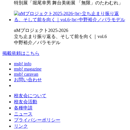
特別展「堀尾幸男 舞台美術展 「無限」のたわむれ」
αMプロジェクト2025-2026
立ち止まり振り返る、そして前を向く｜vol.6
中野裕介／パラモデル
掲載依頼はこちら
msb! info
msb! magazine
msb! caravan
お問い合わせ
校友会について
校友会活動
各種申請
ニュース
プライバシーポリシー
リンク