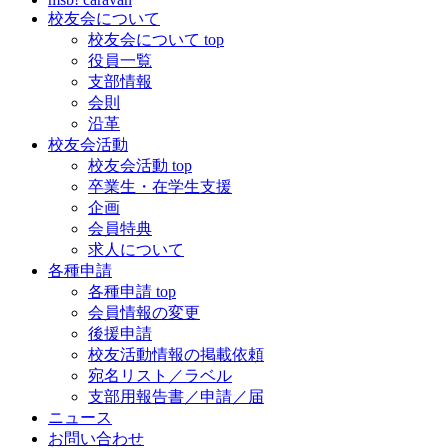
校友会について
校友会について top
役員一覧
支部情報
会則
沿革
校友会活動
校友会活動 top
卒業生・在学生支援
企画
会員特典
求人について
各種申請
各種申請 top
会員情報の変更
後援申請
校友活動情報の掲載依頼
宛名リスト／ラベル
支部用報告書／申請／届
ニュース
お問い合わせ