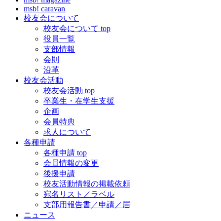
msb! caravan
校友会について
校友会について top
役員一覧
支部情報
会則
沿革
校友会活動
校友会活動 top
卒業生・在学生支援
企画
会員特典
求人について
各種申請
各種申請 top
会員情報の変更
後援申請
校友活動情報の掲載依頼
宛名リスト／ラベル
支部用報告書／申請／届
ニュース