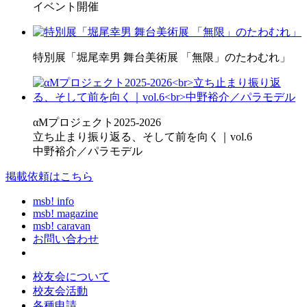
イベント開催
特別展「堀尾幸男 舞台美術展 「無限」のたわむれ」
αMプロジェクト2025-2026
立ち止まり振り返る、そして前を向く｜vol.6
中野裕介／パラモデル
掲載依頼はこちら
msb! info
msb! magazine
msb! caravan
お問い合わせ
校友会について
校友会活動
各種申請