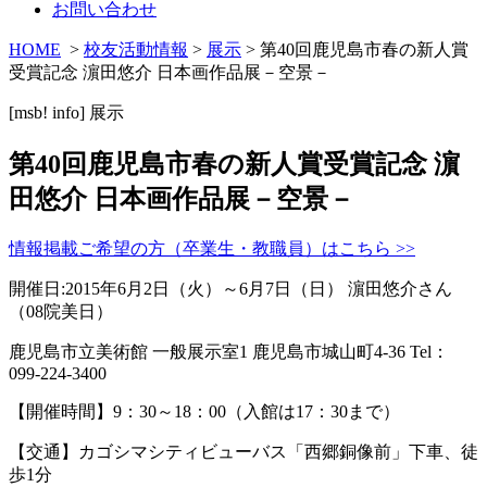
お問い合わせ
HOME
>
校友活動情報
>
展示
> 第40回鹿児島市春の新人賞
受賞記念 濵田悠介 日本画作品展－空景－
[msb! info]
展示
第40回鹿児島市春の新人賞受賞記念 濵
田悠介 日本画作品展－空景－
情報掲載ご希望の方（卒業生・教職員）はこちら >>
開催日:2015年6月2日（火）～6月7日（日） 濵田悠介さん
（08院美日）
鹿児島市立美術館 一般展示室1 鹿児島市城山町4-36 Tel：
099-224-3400
【開催時間】9：30～18：00（入館は17：30まで）
【交通】カゴシマシティビューバス「西郷銅像前」下車、徒
歩1分