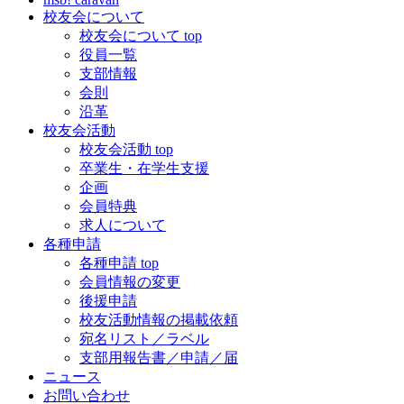
校友会について
校友会について top
役員一覧
支部情報
会則
沿革
校友会活動
校友会活動 top
卒業生・在学生支援
企画
会員特典
求人について
各種申請
各種申請 top
会員情報の変更
後援申請
校友活動情報の掲載依頼
宛名リスト／ラベル
支部用報告書／申請／届
ニュース
お問い合わせ