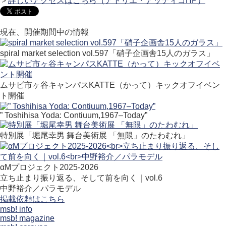
＞
詳しいアクセスはこちら（アトリエ・アッティコHP）
現在、開催期間中の情報
spiral market selection vol.597「硝子企画舎15人のガラス」
ムサビ市ヶ谷キャンパスKATTE（かって）キックオフイベン
ト開催
” Toshihisa Yoda: Contiuum,1967–Today”
特別展「堀尾幸男 舞台美術展 「無限」のたわむれ」
αMプロジェクト2025-2026
立ち止まり振り返る、そして前を向く｜vol.6
中野裕介／パラモデル
掲載依頼はこちら
msb! info
msb! magazine