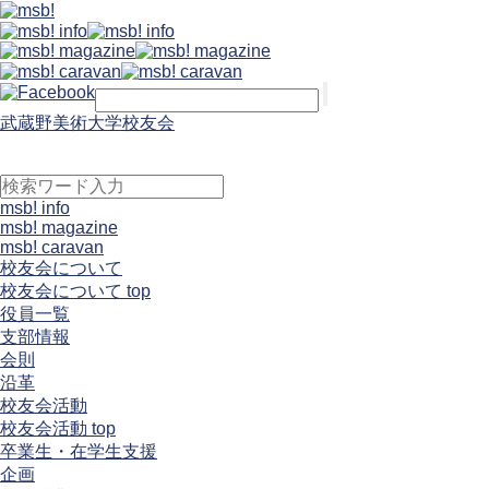
武蔵野美術大学校友会
msb! info
msb! magazine
msb! caravan
校友会について
校友会について top
役員一覧
支部情報
会則
沿革
校友会活動
校友会活動 top
卒業生・在学生支援
企画