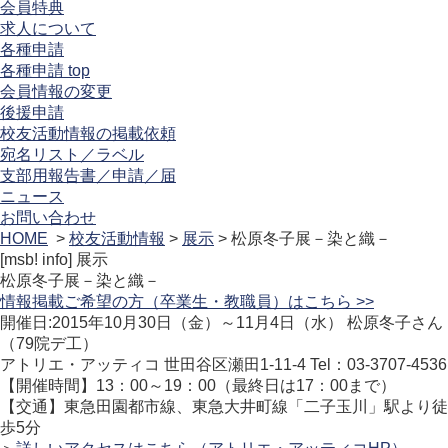
会員特典
求人について
各種申請
各種申請 top
会員情報の変更
後援申請
校友活動情報の掲載依頼
宛名リスト／ラベル
支部用報告書／申請／届
ニュース
お問い合わせ
HOME
>
校友活動情報
>
展示
> 松原冬子展－染と織－
[msb! info]
展示
松原冬子展－染と織－
情報掲載ご希望の方（卒業生・教職員）はこちら >>
開催日:2015年10月30日（金）～11月4日（水） 松原冬子さん
（79院デ工）
アトリエ・アッティコ 世田谷区瀬田1-11-4 Tel：03-3707-4536
【開催時間】13：00～19：00（最終日は17：00まで）
【交通】東急田園都市線、東急大井町線「二子玉川」駅より徒
歩5分