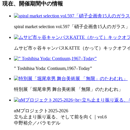
現在、開催期間中の情報
spiral market selection vol.597「硝子企画舎15人のガラス」
ムサビ市ヶ谷キャンパスKATTE（かって）キックオフ
” Toshihisa Yoda: Contiuum,1967–Today”
特別展「堀尾幸男 舞台美術展 「無限」のたわむれ」
αMプロジェクト2025-2026
立ち止まり振り返る、そして前を向く｜vol.6
中野裕介／パラモデル