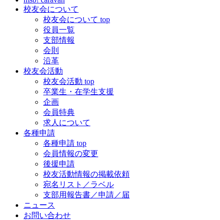
校友会について
校友会について top
役員一覧
支部情報
会則
沿革
校友会活動
校友会活動 top
卒業生・在学生支援
企画
会員特典
求人について
各種申請
各種申請 top
会員情報の変更
後援申請
校友活動情報の掲載依頼
宛名リスト／ラベル
支部用報告書／申請／届
ニュース
お問い合わせ