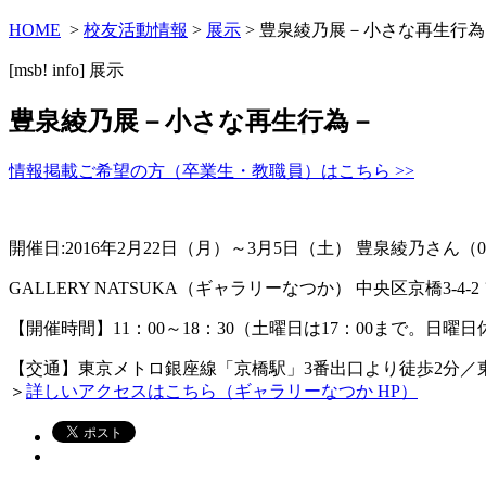
HOME
>
校友活動情報
>
展示
> 豊泉綾乃展－小さな再生行為
[msb! info]
展示
豊泉綾乃展－小さな再生行為－
情報掲載ご希望の方（卒業生・教職員）はこちら >>
開催日:2016年2月22日（月）～3月5日（土） 豊泉綾乃さん（
GALLERY NATSUKA（ギャラリーなつか） 中央区京橋3-4-2 フ
【開催時間】11：00～18：30（土曜日は17：00まで。日曜日
【交通】東京メトロ銀座線「京橋駅」3番出口より徒歩2分／
＞
詳しいアクセスはこちら（ギャラリーなつか HP）