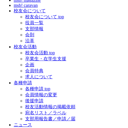
msb! magazine
msb! caravan
校友会について
校友会について top
役員一覧
支部情報
会則
沿革
校友会活動
校友会活動 top
卒業生・在学生支援
企画
会員特典
求人について
各種申請
各種申請 top
会員情報の変更
後援申請
校友活動情報の掲載依頼
宛名リスト／ラベル
支部用報告書／申請／届
ニュース