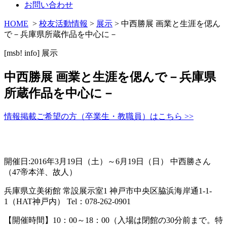
お問い合わせ
HOME
>
校友活動情報
>
展示
> 中西勝展 画業と生涯を偲ん
で－兵庫県所蔵作品を中心に－
[msb! info]
展示
中西勝展 画業と生涯を偲んで－兵庫県
所蔵作品を中心に－
情報掲載ご希望の方（卒業生・教職員）はこちら >>
開催日:2016年3月19日（土）～6月19日（日） 中西勝さん
（47帝本洋、故人）
兵庫県立美術館 常設展示室1 神戸市中央区脇浜海岸通1-1-
1（HAT神戸内） Tel：078-262-0901
【開催時間】10：00～18：00（入場は閉館の30分前まで。特