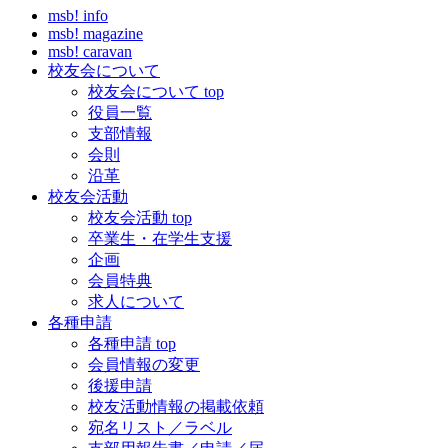
msb! info
msb! magazine
msb! caravan
校友会について
校友会について top
役員一覧
支部情報
会則
沿革
校友会活動
校友会活動 top
卒業生・在学生支援
企画
会員特典
求人について
各種申請
各種申請 top
会員情報の変更
後援申請
校友活動情報の掲載依頼
宛名リスト／ラベル