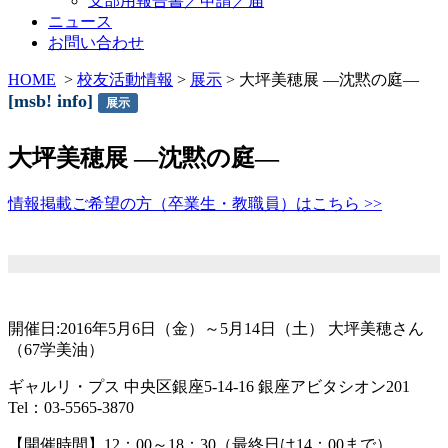
支部用報告書／申請／届
ニュース
お問い合わせ
HOME
>
校友活動情報
>
展示
> 大坪美穂展 ―沈黙の庭―
[msb! info]
展示
大坪美穂展 ―沈黙の庭―
情報掲載ご希望の方（卒業生・教職員）はこちら >>
開催日:2016年5月6日（金）～5月14日（土） 大坪美穂さん
（67学美油）
ギャルリ・プス 中央区銀座5-14-16 銀座アビタシオン201
Tel：03-5565-3870
【開催時間】12：00～18：30（最終日は14：00まで）