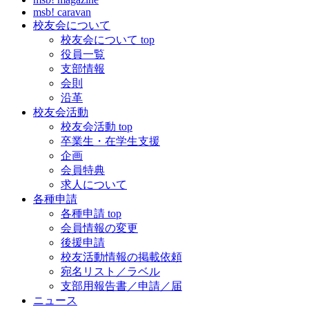
msb! caravan
校友会について
校友会について top
役員一覧
支部情報
会則
沿革
校友会活動
校友会活動 top
卒業生・在学生支援
企画
会員特典
求人について
各種申請
各種申請 top
会員情報の変更
後援申請
校友活動情報の掲載依頼
宛名リスト／ラベル
支部用報告書／申請／届
ニュース