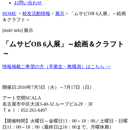
お問い合わせ
HOME
>
校友活動情報
>
展示
> 「ムサビOB 6人展」～絵画
＆クラフト～
[msb! info]
展示
「ムサビOB 6人展」～絵画＆クラフト
～
情報掲載ご希望の方（卒業生・教職員）はこちら >>
開催日:2016年7月5日（火）～7月17日（日）
アート空間SCALA
名古屋市中区大須3-40-32 ループビル2F・3F
Ｔｅｌ：052-261-6497
【開催時間】火曜日～金曜日13：00～18：00／土曜日・日曜
日11：00～18：00（最終日は16：00まで。月曜休廊）