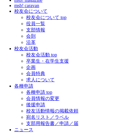
msb! magazine
msb! caravan
校友会について
校友会について top
役員一覧
支部情報
会則
沿革
校友会活動
校友会活動 top
卒業生・在学生支援
企画
会員特典
求人について
各種申請
各種申請 top
会員情報の変更
後援申請
校友活動情報の掲載依頼
宛名リスト／ラベル
支部用報告書／申請／届
ニュース