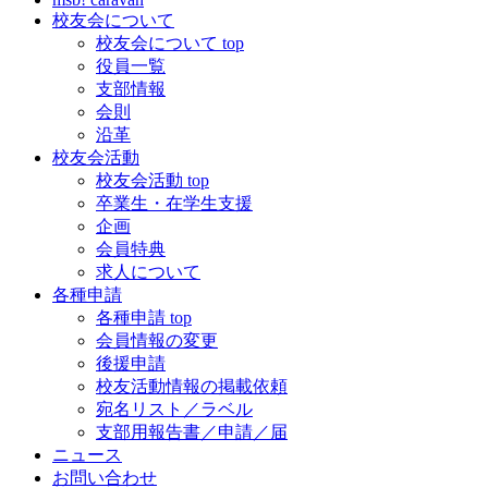
校友会について
校友会について top
役員一覧
支部情報
会則
沿革
校友会活動
校友会活動 top
卒業生・在学生支援
企画
会員特典
求人について
各種申請
各種申請 top
会員情報の変更
後援申請
校友活動情報の掲載依頼
宛名リスト／ラベル
支部用報告書／申請／届
ニュース
お問い合わせ