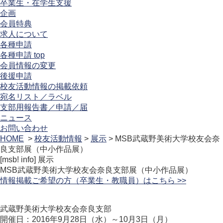
卒業生・在学生支援
企画
会員特典
求人について
各種申請
各種申請 top
会員情報の変更
後援申請
校友活動情報の掲載依頼
宛名リスト／ラベル
支部用報告書／申請／届
ニュース
お問い合わせ
HOME
>
校友活動情報
>
展示
> MSB武蔵野美術大学校友会奈
良支部展（中小作品展）
[msb! info]
展示
MSB武蔵野美術大学校友会奈良支部展（中小作品展）
情報掲載ご希望の方（卒業生・教職員）はこちら >>
武蔵野美術大学校友会奈良支部
開催日：2016年9月28日（水）～10月3日（月）