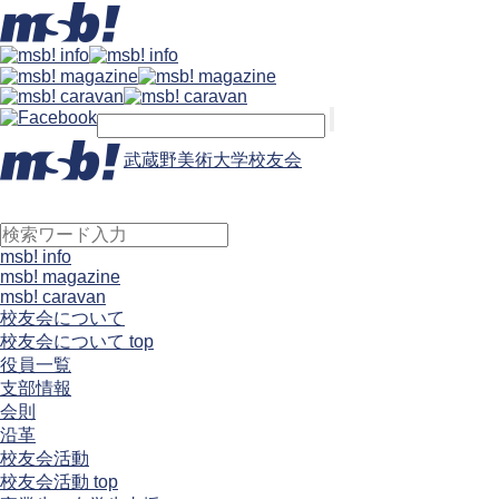
武蔵野美術大学校友会
msb! info
msb! magazine
msb! caravan
校友会について
校友会について top
役員一覧
支部情報
会則
沿革
校友会活動
校友会活動 top