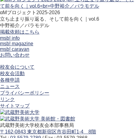
αMプロジェクト2025-2026
立ち止まり振り返る、そして前を向く｜vol.6
中野裕介／パラモデル
掲載依頼はこちら
msb! info
msb! magazine
msb! caravan
お問い合わせ
校友会について
校友会活動
各種申請
ニュース
プライバシーポリシー
リンク
サイトマップ
武蔵野美術大学校友会本部事務局
〒162-0843 東京都新宿区市谷田町1-4 8階
Tel :
03-5579-2789
/ Fax : 03-5579-2868