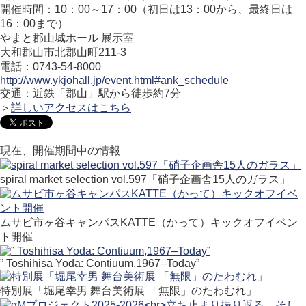
開催時間：10：00～17：00（初日は13：00から、最終日は
16：00まで）
やまと郡山城ホール 展示室
大和郡山市北郡山町211-3
電話：0743-54-8000
http://www.ykjohall.jp/event.html#ank_schedule
交通：近鉄「郡山」駅から徒歩約7分
＞
詳しいアクセスはこちら
現在、開催期間中の情報
spiral market selection vol.597「硝子企画舎15人のガラス」
ムサビ市ヶ谷キャンパスKATTE（かって）キックオフイベン
ト開催
” Toshihisa Yoda: Contiuum,1967–Today”
特別展「堀尾幸男 舞台美術展 「無限」のたわむれ」