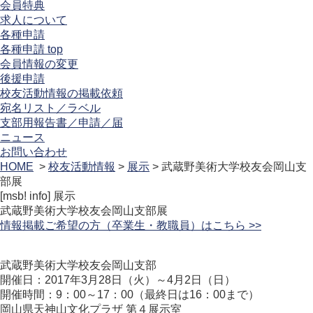
会員特典
求人について
各種申請
各種申請 top
会員情報の変更
後援申請
校友活動情報の掲載依頼
宛名リスト／ラベル
支部用報告書／申請／届
ニュース
お問い合わせ
HOME
>
校友活動情報
>
展示
> 武蔵野美術大学校友会岡山支
部展
[msb! info]
展示
武蔵野美術大学校友会岡山支部展
情報掲載ご希望の方（卒業生・教職員）はこちら >>
武蔵野美術大学校友会岡山支部
開催日：2017年3月28日（火）～4月2日（日）
開催時間：9：00～17：00（最終日は16：00まで）
岡山県天神山文化プラザ 第４展示室