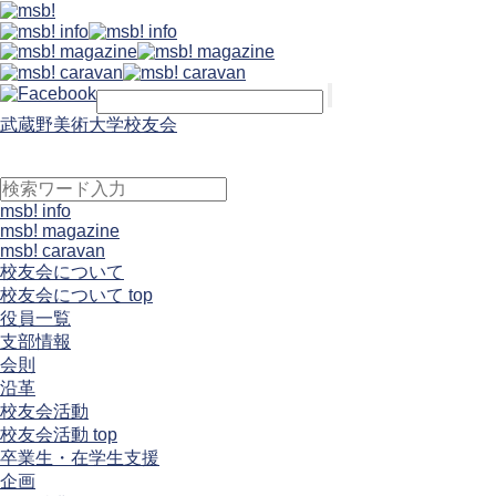
武蔵野美術大学校友会
msb! info
msb! magazine
msb! caravan
校友会について
校友会について top
役員一覧
支部情報
会則
沿革
校友会活動
校友会活動 top
卒業生・在学生支援
企画