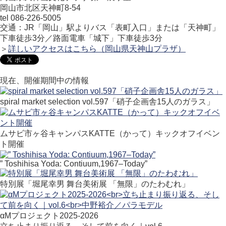
岡山市北区天神町8-54
tel 086-226-5005
交通：JR「岡山」駅よりバス「表町入口」または「天神町」
下車徒歩3分／路面電車「城下」下車徒歩3分
＞
詳しいアクセスはこちら（岡山県天神山プラザ）
現在、開催期間中の情報
spiral market selection vol.597「硝子企画舎15人のガラス」
ムサビ市ヶ谷キャンパスKATTE（かって）キックオフイベン
ト開催
” Toshihisa Yoda: Contiuum,1967–Today”
特別展「堀尾幸男 舞台美術展 「無限」のたわむれ」
αMプロジェクト2025-2026