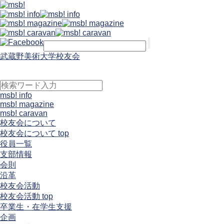
武蔵野美術大学校友会
msb! info
msb! magazine
msb! caravan
校友会について
校友会について top
役員一覧
支部情報
会則
沿革
校友会活動
校友会活動 top
卒業生・在学生支援
企画