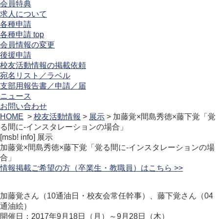
会員特典
求人について
各種申請
各種申請 top
会員情報の変更
後援申請
校友活動情報の掲載依頼
宛名リスト／ラベル
支部用報告書／申請／届
ニュース
お問い合わせ
HOME
>
校友活動情報
>
展示
> 加藤覚×間島秀徳×藤下覚「覚
る間に‐インスタレーションの場合」
[msb! info]
展示
加藤覚×間島秀徳×藤下覚「覚る間に‐インスタレーションの場
合」
情報掲載ご希望の方（卒業生・教職員）はこちら >>
加藤覚さん（10通油日・校友会常任幹事）、藤下覚さん（04
通油絵）
開催日：2017年9月18日（月）～9月28日（木）