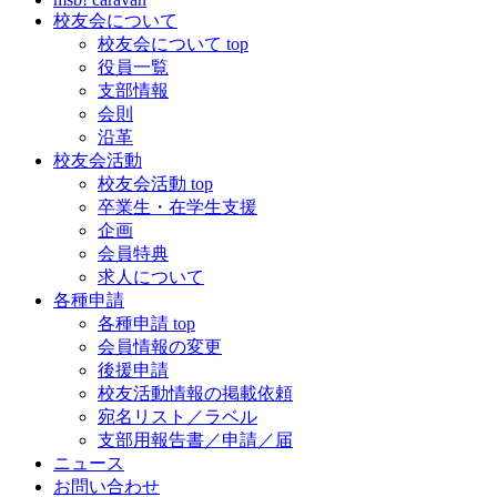
校友会について
校友会について top
役員一覧
支部情報
会則
沿革
校友会活動
校友会活動 top
卒業生・在学生支援
企画
会員特典
求人について
各種申請
各種申請 top
会員情報の変更
後援申請
校友活動情報の掲載依頼
宛名リスト／ラベル
支部用報告書／申請／届
ニュース
お問い合わせ