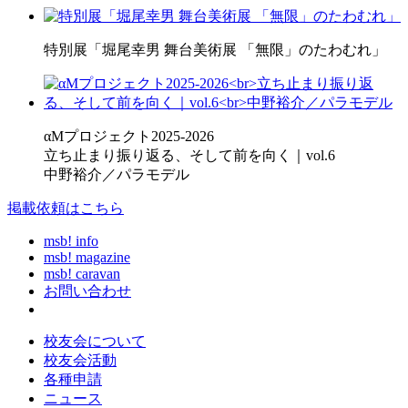
特別展「堀尾幸男 舞台美術展 「無限」のたわむれ」
αMプロジェクト2025-2026
立ち止まり振り返る、そして前を向く｜vol.6
中野裕介／パラモデル
掲載依頼はこちら
msb! info
msb! magazine
msb! caravan
お問い合わせ
校友会について
校友会活動
各種申請
ニュース