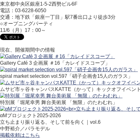
東京都中央区銀座1-5-2西勢ビル6F
電話：03-6228-6050
交通：地下鉄「銀座一丁目」駅7番出口より徒歩3分
○オープニングパーティ
11/6（月）17：00～
現在、開催期間中の情報
Gallery Café 3 企画展 ＃16「カレイドスコープ」
spiral market selection vol.597「硝子企画舎15人のガラス」
ムサビ市ヶ谷キャンパスKATTE（かって）キックオフイベン
特別展「堀尾幸男 舞台美術展 「無限」のたわむれ」
αMプロジェクト2025-2026
立ち止まり振り返る、そして前を向く｜vol.6
中野裕介／パラモデル
掲載依頼はこちら