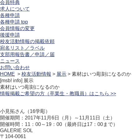
会員特典
求人について
各種申請
各種申請 top
会員情報の変更
後援申請
校友活動情報の掲載依頼
宛名リスト／ラベル
支部用報告書／申請／届
ニュース
お問い合わせ
HOME
>
校友活動情報
>
展示
> 素材はいつ彫刻になるのか
[msb! info]
展示
素材はいつ彫刻になるのか
情報掲載ご希望の方（卒業生・教職員）はこちら >>
小見拓さん（16学彫）
開催期間：2017年11月6日（月）～11月11日（土）
開催時間：11：00～19：00（最終日は17：00まで）
GALERIE SOL
〒104-0061