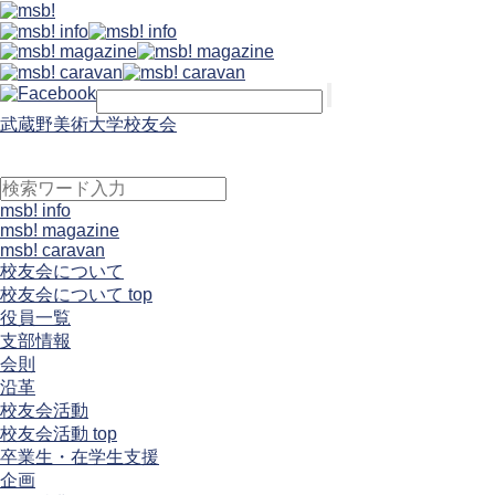
武蔵野美術大学校友会
msb! info
msb! magazine
msb! caravan
校友会について
校友会について top
役員一覧
支部情報
会則
沿革
校友会活動
校友会活動 top
卒業生・在学生支援
企画