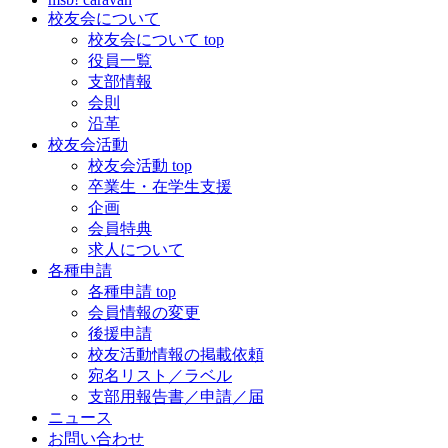
校友会について
校友会について top
役員一覧
支部情報
会則
沿革
校友会活動
校友会活動 top
卒業生・在学生支援
企画
会員特典
求人について
各種申請
各種申請 top
会員情報の変更
後援申請
校友活動情報の掲載依頼
宛名リスト／ラベル
支部用報告書／申請／届
ニュース
お問い合わせ