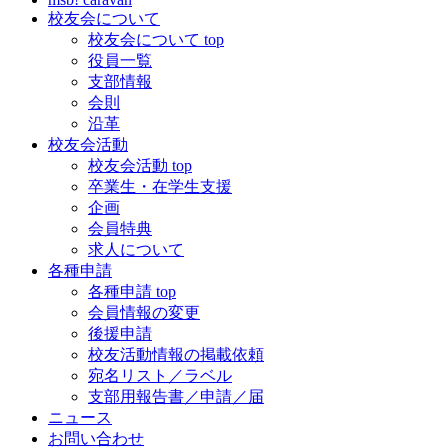
校友会について
校友会について top
役員一覧
支部情報
会則
沿革
校友会活動
校友会活動 top
卒業生・在学生支援
企画
会員特典
求人について
各種申請
各種申請 top
会員情報の変更
後援申請
校友活動情報の掲載依頼
宛名リスト／ラベル
支部用報告書／申請／届
ニュース
お問い合わせ