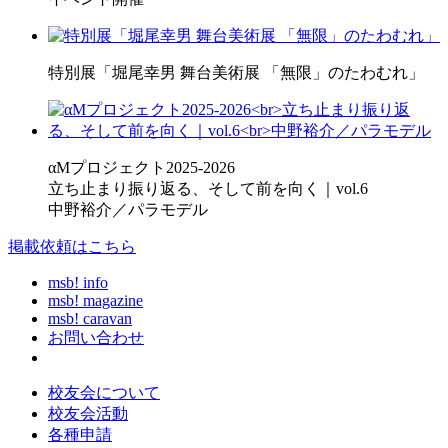
特別展「堀尾幸男 舞台美術展 「無限」のたわむれ」
αMプロジェクト2025-2026
立ち止まり振り返る、そして前を向く｜vol.6
中野裕介／パラモデル
掲載依頼はこちら
msb! info
msb! magazine
msb! caravan
お問い合わせ
校友会について
校友会活動
各種申請