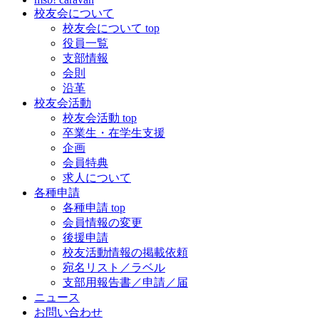
校友会について
校友会について top
役員一覧
支部情報
会則
沿革
校友会活動
校友会活動 top
卒業生・在学生支援
企画
会員特典
求人について
各種申請
各種申請 top
会員情報の変更
後援申請
校友活動情報の掲載依頼
宛名リスト／ラベル
支部用報告書／申請／届
ニュース
お問い合わせ