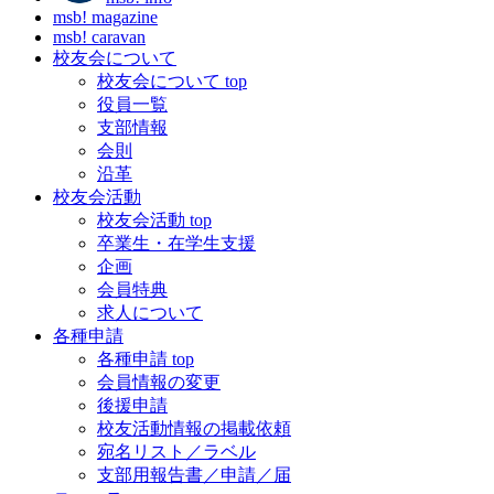
msb! magazine
msb! caravan
校友会について
校友会について top
役員一覧
支部情報
会則
沿革
校友会活動
校友会活動 top
卒業生・在学生支援
企画
会員特典
求人について
各種申請
各種申請 top
会員情報の変更
後援申請
校友活動情報の掲載依頼
宛名リスト／ラベル
支部用報告書／申請／届